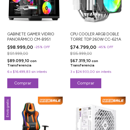
GABINETE GAMER VIDRIO
CPU COOLER ARGB DOBLE
PANORÁMICO CM-B951
TORRE TDP 260W CC-621A
$98.999,00
$74.799,00
-
25
%
OFF
-
45
%
OFF
$131.999,00
$135.999,00
$89.099,10
$67.319,10
con
con
Transferencia
Transferencia
6
x
$16.499,83
sin interés
3
x
$24.933,00
sin interés
Envío gratis