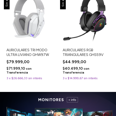
Sin stock
Sin stock
AURICULARES TRI MODO
AURICULARES RGB
ULTRA LIVIANO GHW97W
TRIANGULARES GHS59V
$79.999,00
$44.999,00
$71.999,10
$40.499,10
con
con
Transferencia
Transferencia
3
x
$26.666,33
sin interés
3
x
$14.999,67
sin interés