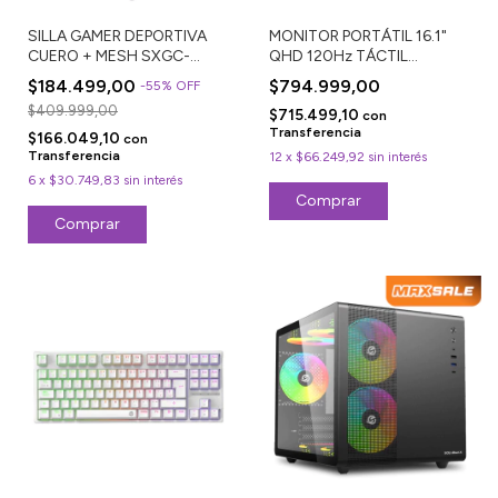
SILLA GAMER DEPORTIVA
MONITOR PORTÁTIL 16.1"
CUERO + MESH SXGC-
QHD 120Hz TÁCTIL
6001-WH
SX16P72T
$184.499,00
$794.999,00
-
55
%
OFF
$409.999,00
$715.499,10
con
Transferencia
$166.049,10
con
Transferencia
12
x
$66.249,92
sin interés
6
x
$30.749,83
sin interés