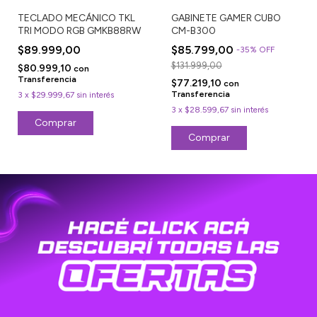
TECLADO MECÁNICO TKL
GABINETE GAMER CUBO
TRI MODO RGB GMKB88RW
CM-B300
$89.999,00
$85.799,00
-
35
%
OFF
$131.999,00
$80.999,10
con
Transferencia
$77.219,10
con
Transferencia
3
x
$29.999,67
sin interés
3
x
$28.599,67
sin interés