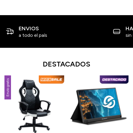
ENVIOS
HA
a todo el país
sin
DESTACADOS
Envío gratis