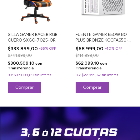
SILLA GAMER RACER RGB
FUENTE GAMER 650W 80
CUERO SXGC-7025-OR
PLUS BRONZE KCCFA650-
80PBW
$333.899,00
$68.999,00
-
55
%
OFF
-
40
%
OFF
$741.999,00
$114.999,00
$300.509,10
$62.099,10
con
con
Transferencia
Transferencia
9
x
$37.099,89
sin interés
3
x
$22.999,67
sin interés