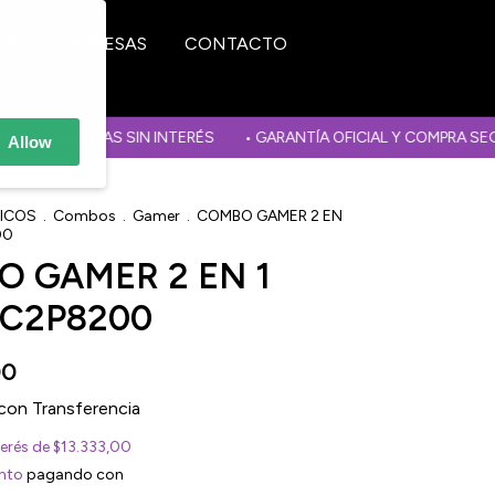
ET
EMPRESAS
CONTACTO
TA 12 CUOTAS SIN INTERÉS
• GARANTÍA OFICIAL Y COMPRA SEGU
Allow
RICOS
.
Combos
.
Gamer
.
COMBO GAMER 2 EN
00
 GAMER 2 EN 1
GC2P8200
00
con
Transferencia
terés de
$13.333,00
nto
pagando con