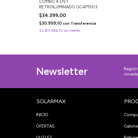
COMBO 4 EN 1
RETROILUMINADO GC4P1503
$34.399,00
$30.959,10
con
Transferencia
3
x
$11.466,33
sin interés
Newsletter
Registr
noveda
SOLARMAX
PRO
INICIO
Compu
OFERTAS
Gabine
OUTLET
Refrige