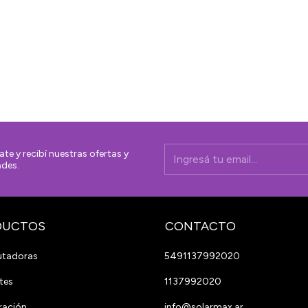
ate y recibí nuestras ofertas y
des.
DUCTOS
CONTACTO
tadoras
5491137992020
tes
1137992020
ración
info@solarmax.ar