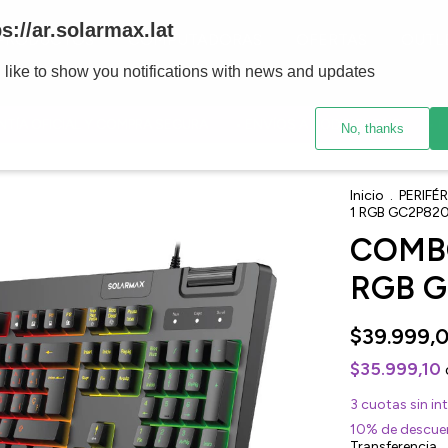
ps://ar.solarmax.lat
PRODUCTOS
COMPUTADORAS
OFERTAS
OUTL
 like to show you notifications with news and updates
A OFICIAL Y COMPRA SEGURA
• ENVÍOS A TODO EL PAIS
• HAS
No, thanks
Inicio
.
PERIFÉ
1 RGB GC2P82
COMBO
RGB 
$39.999,
$35.999,10
3
cuotas sin in
10% de descue
Transferencia