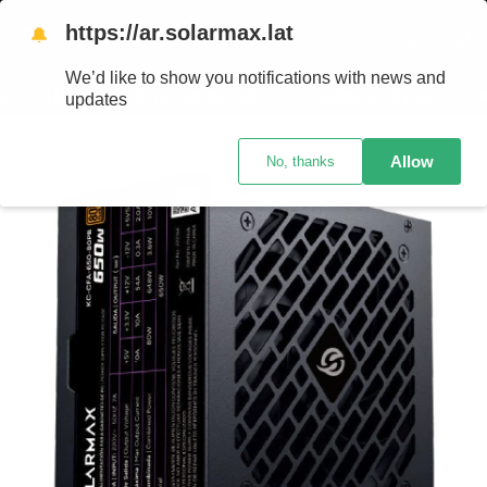
0
https://ar.solarmax.lat
🔔
We’d like to show you notifications with news and
• HASTA 12 CUOTAS SIN INTERÉS
• GARANTÍA OFICIAL Y COM
updates
Allow
No, thanks