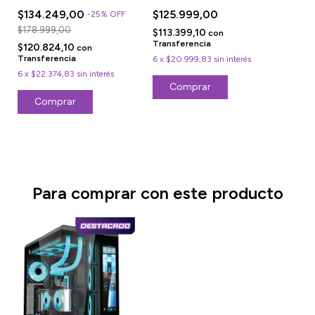
MODULAR KCCFA850-
KCCFA750-80PBB
$134.249,00
$125.999,00
-
25
%
OFF
80PGB
$178.999,00
$113.399,10
con
Transferencia
$120.824,10
con
Transferencia
6
x
$20.999,83
sin interés
6
x
$22.374,83
sin interés
Para comprar con este producto