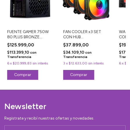
FUENTE GAMER 750W
FAN COOLER x3 SET
WATE
80 PLUS BRONZE
CON HUB
CON 
KCCFA750-80PBB
CONTROLADORA FC-
2.8" 
$125.999,00
$37.899,00
$199
1281A
$113.399,10
$34.109,10
$179
con
con
Transferencia
Transferencia
Trans
6
x
$20.999,83
sin interés
3
x
$12.633,00
sin interés
6
x
$33
Newsletter
Registrate y recibí nuestras ofertas y novedades.