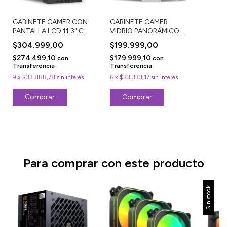
GABINETE GAMER CON
GABINETE GAMER
PANTALLA LCD 11.3" CM-
VIDRIO PANORÁMICO
B600L
CON DISPLAY CM-
$304.999,00
$199.999,00
W950S
$274.499,10
$179.999,10
con
con
Transferencia
Transferencia
9
x
$33.888,78
sin interés
6
x
$33.333,17
sin interés
Para comprar con este producto
Sin stock