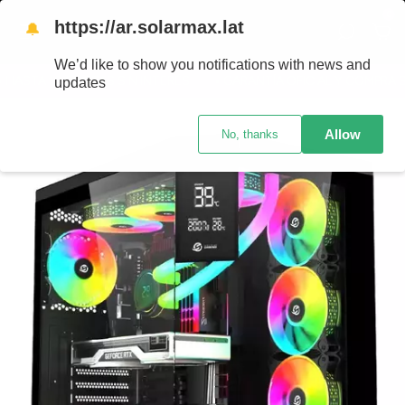
0
https://ar.solarmax.lat
🔔
We’d like to show you notifications with news and
A 12 CUOTAS SIN INTERÉS
• GARANTÍA OFICIAL Y COMPRA SEGUR
updates
Allow
No, thanks