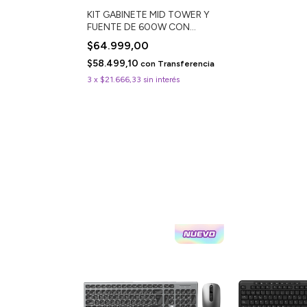
KIT GABINETE MID TOWER Y
FUENTE DE 600W CON
PERIFÉRICOS CM-5909-KIT
$64.999,00
$58.499,10
con
Transferencia
3
x
$21.666,33
sin interés