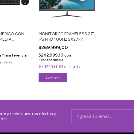
MBRICO CON
MONITOR PC FRAMELESS 27"
MEDIA
IPS FHD 100Hz SX27F7
$269.999,00
$242.999,10
n
Transferencia
con
Transferencia
n interés
6
x
$44.999,83
sin interés
ate y recibí nuestras ofertas y
des.