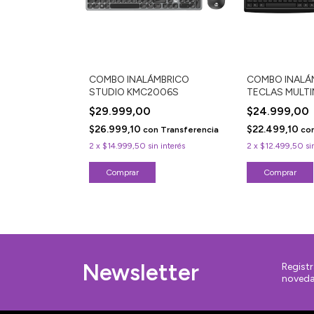
COMBO INALÁMBRICO
COMBO INALÁ
STUDIO KMC2006S
TECLAS MULTI
KMC2300B
$29.999,00
$24.999,00
$26.999,10
$22.499,10
con
Transferencia
co
2
x
$14.999,50
sin interés
2
x
$12.499,50
si
Newsletter
Registr
noveda