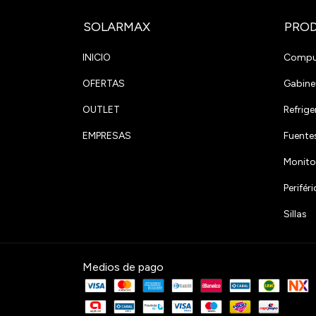
SOLARMAX
PRO
INICIO
Compu
OFERTAS
Gabine
OUTLET
Refrige
EMPRESAS
Fuente
Monito
Perifé
Sillas
Medios de pago