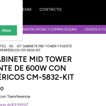
ET
EMPRESAS
CONTACTO
• GARANTÍA OFICIAL Y COMPRA SEGURA
• ENVÍOS A TODO EL P
Allow
ETES
.
Kit
.
KIT GABINETE MID TOWER Y FUENTE
PERIFÉRICOS CM-5832-KIT
ABINETE MID TOWER
NTE DE 600W CON
ÉRICOS CM-5832-KIT
00
con
Transferencia
terés de
$19.999,67