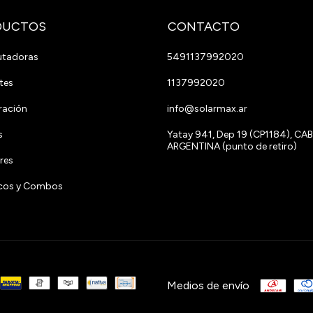
DUCTOS
CONTACTO
tadoras
5491137992020
tes
1137992020
ración
info@solarmax.ar
s
Yatay 941, Dep 19 (CP1184), CAB
ARGENTINA (punto de retiro)
res
ricos y Combos
Medios de envío