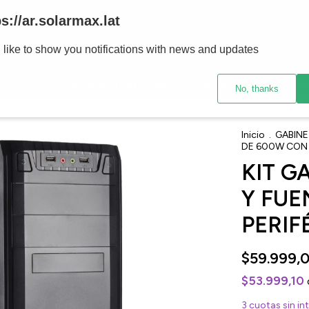
ps://ar.solarmax.lat
PRODUCTOS
COMPUTADORAS
OFERTAS
OUTL
 like to show you notifications with news and updates
• ENVÍOS A TODO EL PAIS
• HASTA 12 CUOTAS SIN INTERÉS
No, thanks
Inicio
.
GABIN
DE 600W CON 
KIT G
Y FUE
PERIF
$59.999,
$53.999,10
3
cuotas sin in