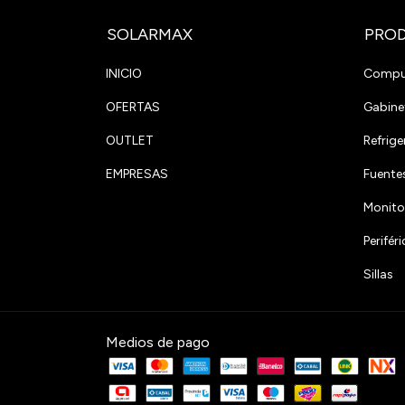
SOLARMAX
PRO
INICIO
Compu
OFERTAS
Gabine
OUTLET
Refrige
EMPRESAS
Fuente
Monito
Perifé
Sillas
Medios de pago