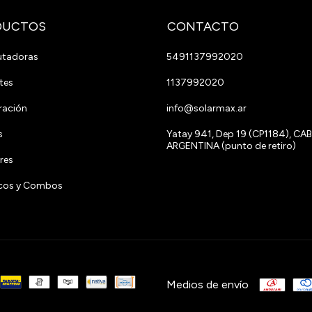
DUCTOS
CONTACTO
tadoras
5491137992020
tes
1137992020
ración
info@solarmax.ar
s
Yatay 941, Dep 19 (CP1184), CAB
ARGENTINA (punto de retiro)
res
ricos y Combos
Medios de envío