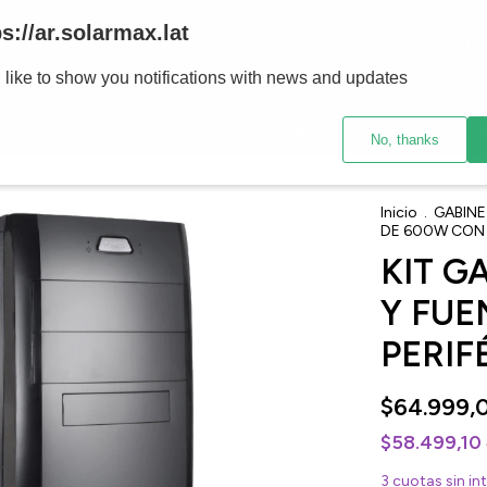
ps://ar.solarmax.lat
PRODUCTOS
COMPUTADORAS
OFERTAS
OUTL
 like to show you notifications with news and updates
• ENVÍOS A TODO EL PAIS
• HASTA 12 CUOTAS SIN INT
No, thanks
Inicio
.
GABIN
DE 600W CON 
KIT G
Y FUE
PERIF
$64.999,
$58.499,10
3
cuotas sin in