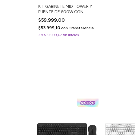
KIT GABINETE MID TOWER Y
FUENTE DE 600W CON
PERIFÉRICOS CM-5832-KIT
$59.999,00
$53.999,10
con
Transferencia
3
x
$19.999,67
sin interés