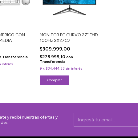
MBRICO CON
MONITOR PC CURVO 27" FHD
MEDIA
100Hz SX27C7
$309.999,00
$278.999,10
n
Transferencia
con
Transferencia
n interés
9
x
$34.444,33
sin interés
ate y recibí nuestras ofertas y
des.