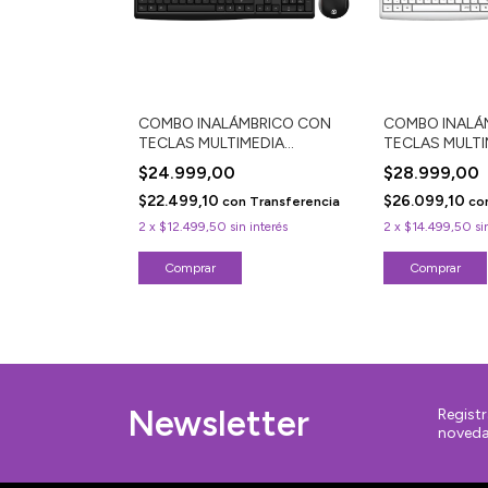
COMBO INALÁMBRICO CON
COMBO INALÁ
TECLAS MULTIMEDIA
TECLAS MULTI
KMC2300B
KMC2300W
$24.999,00
$28.999,00
$22.499,10
$26.099,10
con
Transferencia
co
2
x
$12.499,50
sin interés
2
x
$14.499,50
si
Newsletter
Registr
noveda