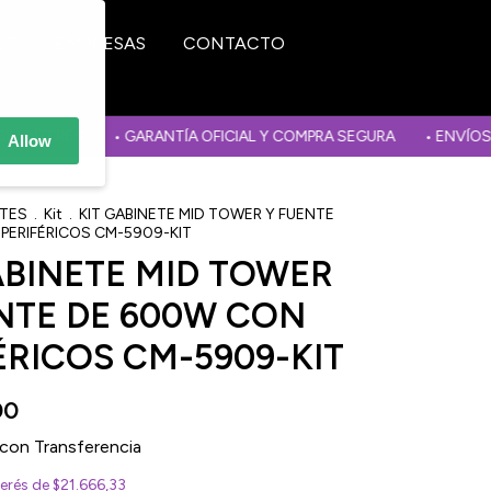
ET
EMPRESAS
CONTACTO
ERÉS
• GARANTÍA OFICIAL Y COMPRA SEGURA
• ENVÍOS A TODO
Allow
ETES
.
Kit
.
KIT GABINETE MID TOWER Y FUENTE
PERIFÉRICOS CM-5909-KIT
ABINETE MID TOWER
NTE DE 600W CON
ÉRICOS CM-5909-KIT
00
con
Transferencia
terés de
$21.666,33