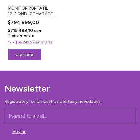
MONITOR PORTÁTIL
16.1" QHD 120Hz TÁCTIL
SX16P72T
$794.999,00
$715.499,10
con
Transferencia
12
x
$66.249,92
sin interés
Newsletter
Registrate y recibí nuestras ofertas y novedades.