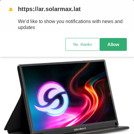
0
https://ar.solarmax.lat
🔔
We’d like to show you notifications with news and
STA 12 CUOTAS SIN INTERÉS
• GARANTÍA OFICIAL Y COMPRA SEG
updates
Allow
No, thanks